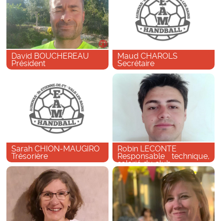
David BOUCHEREAU
Maud CHAROLS
Président
Secrétaire
Sarah CHION-MAUGIRO
Robin LECONTE
Trésorière
Responsable technique,
salarié du club