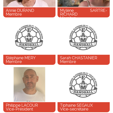
Annie DURAND
Mylène SARTRE-
Membre
RICHARD
Membre
Stéphane MERY
Sarah CHASTANIER
Membre
Membre
Philippe LACOUR
Tiphaine SEGAUX
Vice-Président
Vice-secrétaire