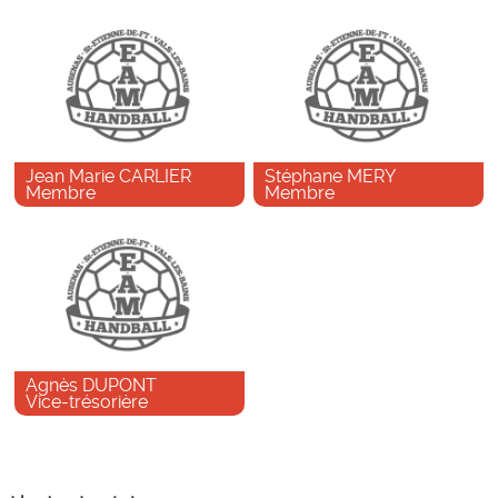
Jean Marie CARLIER
Stéphane MERY
Membre
Membre
Agnès DUPONT
Vice-trésorière